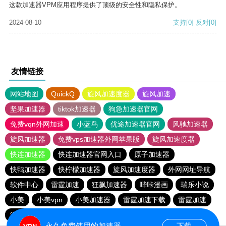
这款加速器VPM应用程序提供了顶级的安全性和隐私保护。
2024-08-10
支持
[0]
反对
[0]
友情链接
网站地图
QuickQ
旋风加速度器
旋风加速
坚果加速器
tiktok加速器
狗急加速器官网
免费vqn外网加速
小蓝鸟
优途加速器官网
风驰加速器
旋风加速器
免费vps加速器外网苹果版
旋风加速度器
快连加速器
快连加速器官网入口
原子加速器
快鸭加速器
快柠檬加速器
旋风加速度器
外网网址导航
软件中心
雷霆加速
狂飙加速器
哔咔漫画
瑞乐小说
小美
小美vpn
小美加速器
雷霆加速下载
雷霆加速
海鸥加速度
海鸥加速器下载
雷霆加速版ins
永久免费使用的加速器
下载