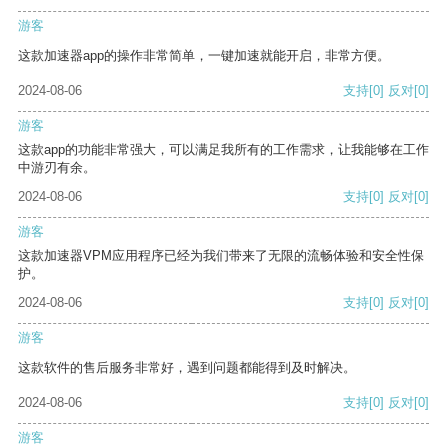
游客
这款加速器app的操作非常简单，一键加速就能开启，非常方便。
2024-08-06
支持
[0]
反对
[0]
游客
这款app的功能非常强大，可以满足我所有的工作需求，让我能够在工作
中游刃有余。
2024-08-06
支持
[0]
反对
[0]
游客
这款加速器VPM应用程序已经为我们带来了无限的流畅体验和安全性保
护。
2024-08-06
支持
[0]
反对
[0]
游客
这款软件的售后服务非常好，遇到问题都能得到及时解决。
2024-08-06
支持
[0]
反对
[0]
游客