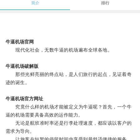
简介
排行
牛逼机场官网
现代化社会，无数牛逼的机场遍布全球各地。
牛逼机场破解版
那些光鲜亮丽的终点站，是人们旅行的起点，见证着奇
迹的诞生。
牛逼机场官方网址
究竟什么样的机场才能被定义为牛逼呢？首先，一个牛
逼的机场需要具备高效的运作能力。
无论是航班准时率还是行李处理速度，都应该以客户的
需求为导向。
让旅客在短暂的停留时间内享受到最舒适便捷的服务。