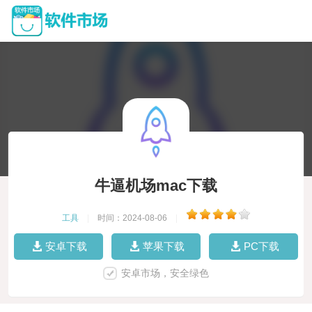
牛逼机场mac下载
工具
|
时间：2024-08-06
|
安卓下载
苹果下载
PC下载
安卓市场，安全绿色