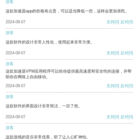
游客
这款加速器app的价格有点贵，可以适当降低一些，这样会更加亲民。
2024-08-07
支持
[0]
反对
[0]
游客
这款软件的设计非常人性化，使用起来非常方便。
2024-08-07
支持
[0]
反对
[0]
游客
这款加速器VPM应用程序可以给你提供最高速度和安全性的连接，并帮
助你在网络上自由移动。
2024-08-07
支持
[0]
反对
[0]
游客
这款软件的界面设计非常简洁，一目了然。
2024-08-07
支持
[0]
反对
[0]
游客
这款游戏的音乐非常优美，听了让人心旷神怡。